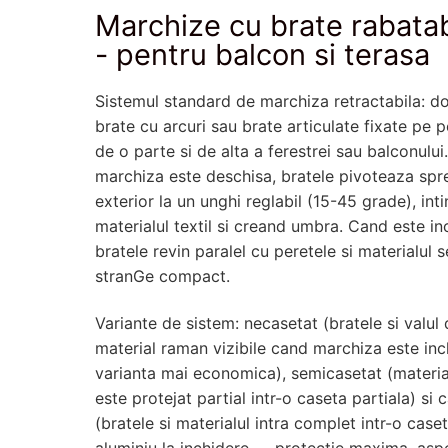
Marchize cu brate rabatab
- pentru balcon si terasa
Sistemul standard de marchiza retractabila: d
brate cu arcuri sau brate articulate fixate pe 
de o parte si de alta a ferestrei sau balconulu
marchiza este deschisa, bratele pivoteaza spr
exterior la un unghi reglabil (15-45 grade), int
materialul textil si creand umbra. Cand este in
bratele revin paralel cu peretele si materialul s
stranGe compact.
Variante de sistem: necasetat (bratele si valul
material raman vizibile cand marchiza este in
varianta mai economica), semicasetat (materia
este protejat partial intr-o caseta partiala) si 
(bratele si materialul intra complet intr-o case