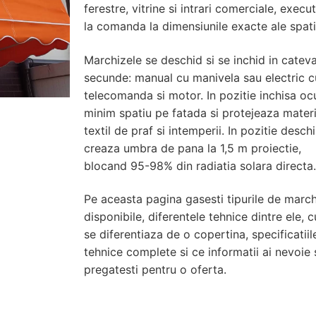
ferestre, vitrine si intrari comerciale, execu
la comanda la dimensiunile exacte ale spati
Marchizele se deschid si se inchid in catev
secunde: manual cu manivela sau electric c
telecomanda si motor. In pozitie inchisa o
minim spatiu pe fatada si protejeaza materi
textil de praf si intemperii. In pozitie desch
creaza umbra de pana la 1,5 m proiectie,
blocand 95-98% din radiatia solara directa
Pe aceasta pagina gasesti tipurile de marc
disponibile, diferentele tehnice dintre ele, 
se diferentiaza de o copertina, specificatiil
tehnice complete si ce informatii ai nevoie 
pregatesti pentru o oferta.