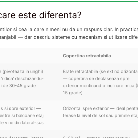
care este diferenta?
tilor si cea la care nimeni nu da un raspuns clar. In practic
anjabil — dar descriu sisteme cu mecanism si utilizare difer
Copertina retractabila
e (pivoteaza in unghi)
Brate retractabile (se extind orizonta
‘ridica’ deschizandu-
— copertina se deplaseaza spre
hi de 30-45 grade
exterior mentinand o inclinare mica 
15 grade)
jos si spre exterior —
Orizontal spre exterior — ideal pentr
restre si balcoane etaj
terase la nivel de sol sau primele eta
e vine din lateral-sus