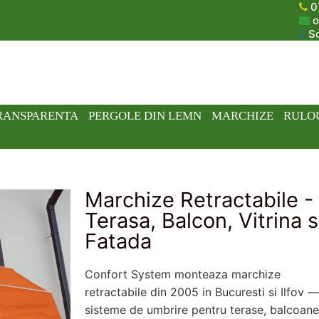
0
o
So
TRANSPARENTA
PERGOLE DIN LEMN
MARCHIZE
RULO
Marchize Retractabile -
Terasa, Balcon, Vitrina s
Fatada
Confort System monteaza marchize
retractabile din 2005 in Bucuresti si Ilfov 
sisteme de umbrire pentru terase, balcoane