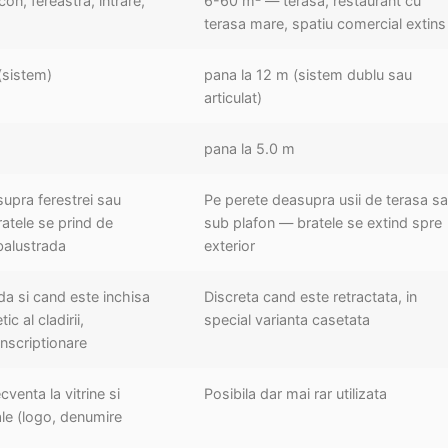
n, fereastra, intrare,
6-60 m² — terasa, restaurant cu
terasa mare, spatiu comercial extins
(sistem)
pana la 12 m (sistem dublu sau
articulat)
pana la 5.0 m
supra ferestrei sau
Pe perete deasupra usii de terasa s
atele se prind de
sub plafon — bratele se extind spre
balustrada
exterior
ada si cand este inchisa
Discreta cand este retractata, in
c al cladirii,
special varianta casetata
inscriptionare
cventa la vitrine si
Posibila dar mai rar utilizata
ale (logo, denumire