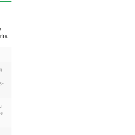
a
ite.
l)
(5-
u
je