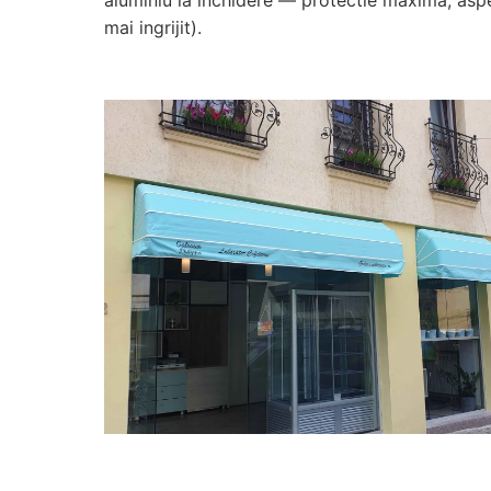
aluminiu la inchidere — protectie maxima, asp
mai ingrijit).