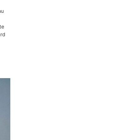
au
te
ard