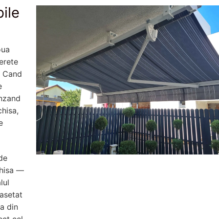
ile
oua
perete
i. Cand
e
inzand
chisa,
e
 de
chisa —
lul
casetat
ta din