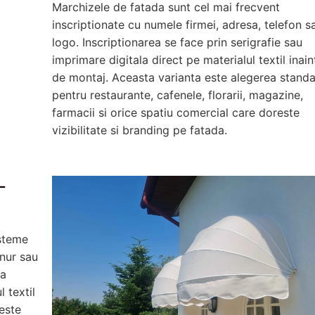
Marchizele de fatada sunt cel mai frecvent
inscriptionate cu numele firmei, adresa, telefon s
logo. Inscriptionarea se face prin serigrafie sau
imprimare digitala direct pe materialul textil inain
de montaj. Aceasta varianta este alegerea stand
pentru restaurante, cafenele, florarii, magazine,
farmacii si orice spatiu comercial care doreste
vizibilitate si branding pe fatada.
-
isteme
snur sau
la
l textil
este