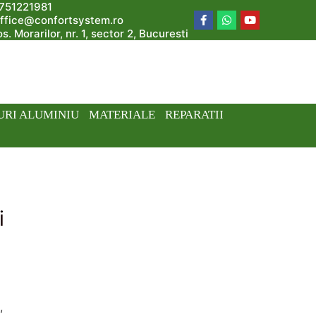
751221981
ffice@confortsystem.ro
s. Morarilor, nr. 1, sector 2, Bucuresti
URI ALUMINIU
MATERIALE
REPARATII
i
—
,