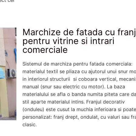
ect cel
Marchize de fatada cu franj
pentru vitrine si intrari
comerciale
Sistemul de marchiza pentru fatada comerciala:
materialul textil se pliaza cu ajutorul unui snur m
in interiorul structurii si coboara vertical, mecan
manual (snur sau electric cu motor). La baza
materialului se afla o banda numita piteta care d
stil aparte materialul intins. Franjul decorativ
(onduleu) este cusut la muchia inferioara si poate
personalizat: franj drept, ondulat, cu valuri sau fr
clasic.