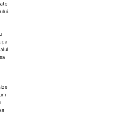
tate
ului.
a
u
cupa
alul
isa
.
hize
cum
e
sa