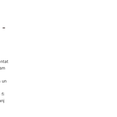
 -
ontat
ism
a un
 fi
anj