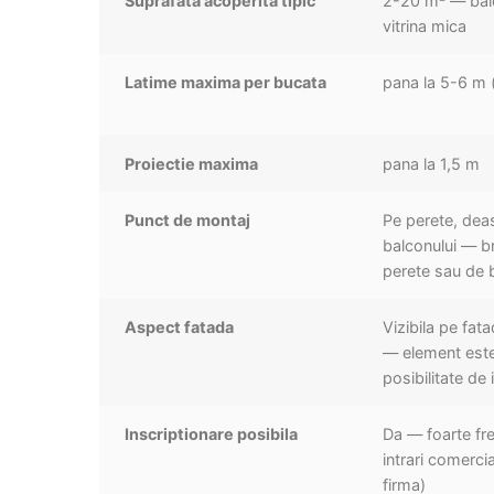
Suprafata acoperita tipic
2-20 m² — balco
vitrina mica
Latime maxima per bucata
pana la 5-6 m 
Proiectie maxima
pana la 1,5 m
Punct de montaj
Pe perete, dea
balconului — br
perete sau de 
Aspect fatada
Vizibila pe fat
— element esteti
posibilitate de 
Inscriptionare posibila
Da — foarte fre
intrari comerci
firma)